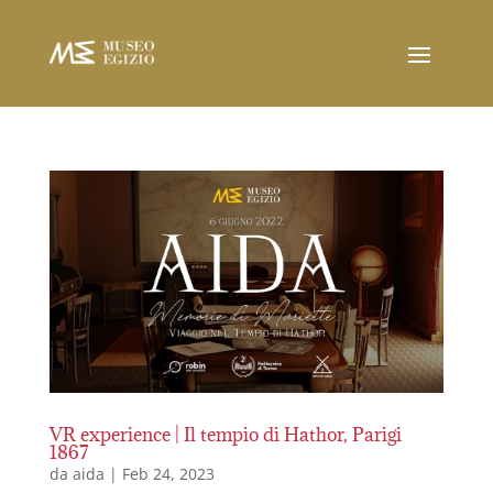
VR experience | Il tempio di Hathor, Parigi
1867
da
aida
|
Feb 24, 2023