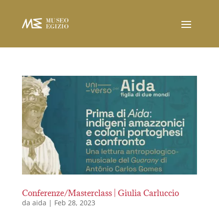
Conferenze/Masterclass | Giulia Carluccio
da
aida
|
Feb 28, 2023